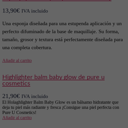
variantes.
Las
13,90
€
IVA incluido
opciones
se
pueden
Una esponja diseñada para una estupenda aplicación y un
elegir
perfecto difuminado de la base de maquillaje. Su forma,
en
la
tamaño, grosor y textura está perfectamente diseñada para
página
una completa cobertura.
de
producto
Añadir al carrito
highlighter balm baby glow de pure u
cosmetics
21,90
€
IVA incluido
El Holaghlighter Balm Baby Glow es un bálsamo hidratante que
deja tu piel más radiante y fresca ¡Consigue una piel perfecta con
Pure U Cosmetics!
Añadir al carrito