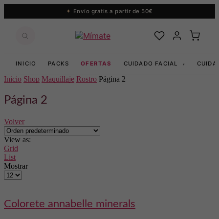
Envío gratis a partir de 50€
INICIO
PACKS
OFERTAS
CUIDADO FACIAL
CUIDA
▾
Inicio
Shop
Maquillaje
Rostro
Página 2
Página 2
Volver
View as:
Grid
List
Mostrar
Productos
per
page
colorete annabelle minerals