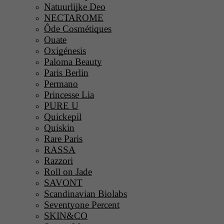
Natuurlijke Deo
NECTAROME
Ôde Cosmétiques
Ouate
Oxigénesis
Paloma Beauty
Paris Berlin
Permano
Princesse Lia
PURE U
Quickepil
Quiskin
Rare Paris
RASSA
Razzori
Roll on Jade
SAVONT
Scandinavian Biolabs
Seventyone Percent
SKIN&CO