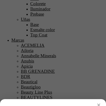
Colorete
Iluminador
Prebase
Uñas
Base
Esmalte color
Top Coat
Marcas
ACEMELIA
Ailoria
Annabelle Minerals
Anubis
Apicia
BB GRENADINE
BDR
Beautical
Beautigloo
Beauty Line Plus
BEAUTYLINES
Belweder
✕