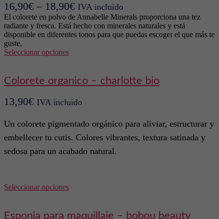
16,90
€
–
18,90
€
IVA incluido
El colorete en polvo de Annabelle Minerals proporciona una tez
radiante y fresca. Está hecho con minerales naturales y está
disponible en diferentes tonos para que puedas escoger el que más te
guste.
Este
Seleccionar opciones
producto
tiene
múltiples
colorete organico – charlotte bio
variantes.
Las
13,90
€
IVA incluido
opciones
se
pueden
Un colorete pigmentado orgánico para aliviar, estructurar y
elegir
embellecer tu cutis. Colores vibrantes, textura satinada y
en
la
sedosa para un acabado natural.
página
de
producto
Este
Seleccionar opciones
producto
tiene
múltiples
esponja para maquillaje – bobou beauty