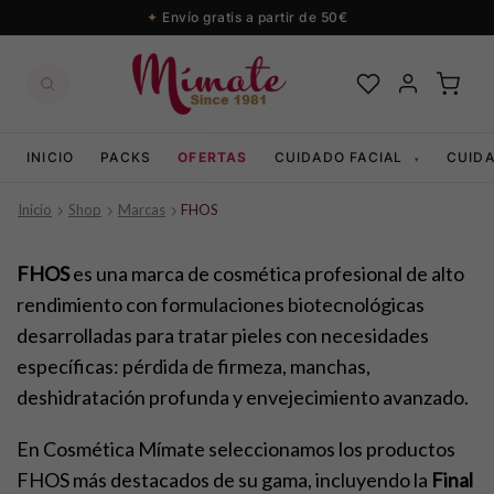
Envío gratis a partir de 50€
INICIO
PACKS
OFERTAS
CUIDADO FACIAL
CUID
▾
Inicio
Shop
Marcas
FHOS
FHOS
es una marca de cosmética profesional de alto
rendimiento con formulaciones biotecnológicas
desarrolladas para tratar pieles con necesidades
específicas: pérdida de firmeza, manchas,
deshidratación profunda y envejecimiento avanzado.
En Cosmética Mímate seleccionamos los productos
FHOS más destacados de su gama, incluyendo la
Final