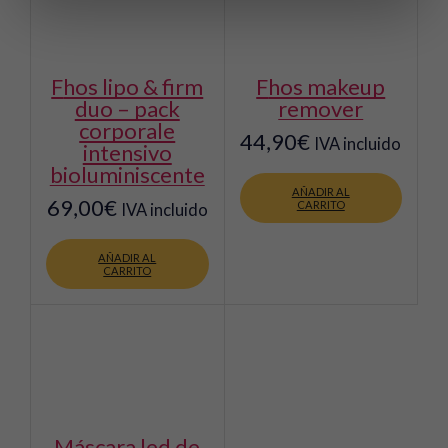
elegir
en
la
página
fhos lipo & firm
fhos makeup
de
duo – pack
remover
producto
corporale
44,90
€
IVA incluido
intensivo
bioluminiscente
AÑADIR AL
69,00
€
CARRITO
IVA incluido
AÑADIR AL
CARRITO
máscara led de