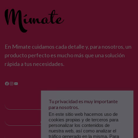
En Mimate cuidamos cada detalle y, para nosotros, un
producto perfecto es mucho más que una solución
rápida a tus necesidades.
Facebook
Instagram
YouTube
Tu privacidad es muy importante
MÍMATE
para nosotros.
En este sitio web hacemos uso de
ALTA COSMÉTICA
cookies propias y de terceros para
personalizar los contenidos de
nuestra web, así como analizar el
PRODUCTOOS
tráfico generado en la misma. Para