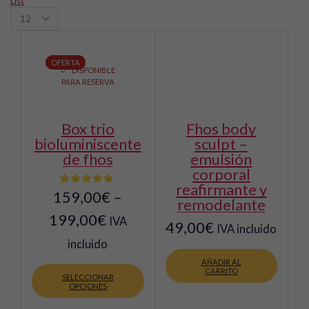
List
Productos
per
page
OFERTA
DISPONIBLE
PARA RESERVA
box trio
fhos body
bioluminiscente
sculpt –
de fhos
emulsión
corporal
reafirmante y
159,00
€
–
remodelante
199,00
€
IVA
49,00
€
IVA incluido
incluido
Este
AÑADIR AL
CARRITO
producto
SELECCIONAR
tiene
OPCIONES
múltiples