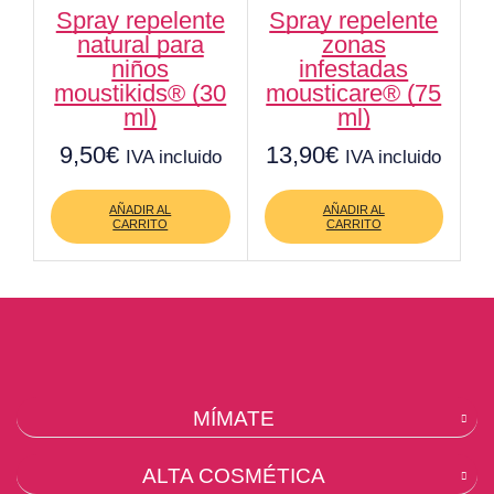
spray repelente
spray repelente
natural para
zonas
niños
infestadas
moustikids® (30
mousticare® (75
ml)
ml)
9,50
€
13,90
€
IVA incluido
IVA incluido
AÑADIR AL
AÑADIR AL
CARRITO
CARRITO
MÍMATE
ALTA COSMÉTICA