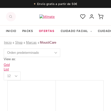
Envío gratis a partir de 50€
INICIO
PACKS
OFERTAS
CUIDADO FACIAL
CUIDAD
▾
Inicio
Shop
Marcas
MoustiCare
View as:
Grid
List
Productos
per
page