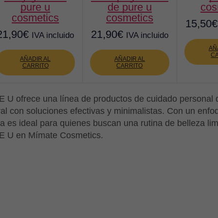
pure u
de pure u
cos
cosmetics
cosmetics
15,50
€
21,90
€
21,90
€
IVA incluido
IVA incluido
AÑ
C
AÑADIR AL
AÑADIR AL
CARRITO
CARRITO
 U ofrece una línea de productos de cuidado personal d
al con soluciones efectivas y minimalistas. Con un enfoq
a es ideal para quienes buscan una rutina de belleza lim
 U en Mímate Cosmetics.