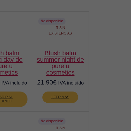
No disponible
SIN
EXISTENCIAS
blush balm
g day de
summer night de
ure u
pure u
metics
cosmetics
21,90
€
IVA incluido
IVA incluido
ADIR AL
LEER MÁS
ARRITO
No disponible
SIN