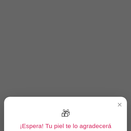
✕
🎁
¡Espera! Tu piel te lo agradecerá