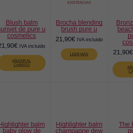
pueden
EXISTENCIAS
elegir
en
la
blush balm
brocha blending
bronzing balm
página
sunset de pure u
brush pure u
beac
de
cosmetics
p
21,90
€
IVA incluido
producto
cos
21,90
€
IVA incluido
21,90
€
LEER MÁS
AÑADIR AL
CARRITO
AÑ
C
ighter balm
highlighter balm
the balm de
baby glow de
champagne dew
p