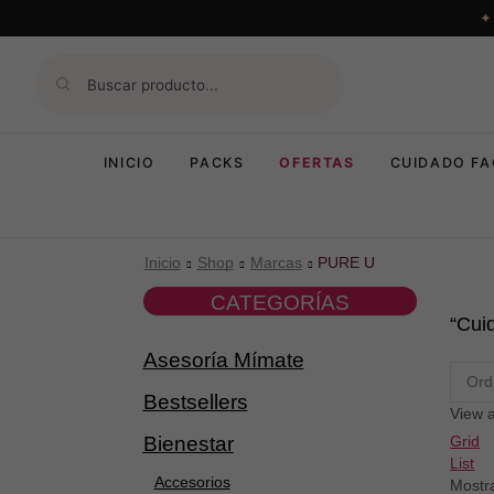
INICIO
PACKS
OFERTAS
CUIDADO FA
Inicio
Shop
Marcas
PURE U
CATEGORÍAS
“Cui
Asesoría Mímate
Bestsellers
View a
Grid
Bienestar
List
Accesorios
Mostr