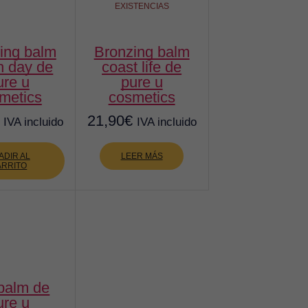
EXISTENCIAS
bronzing balm
h day de
coast life de
ure u
pure u
metics
cosmetics
21,90
€
IVA incluido
IVA incluido
ADIR AL
LEER MÁS
ARRITO
ure u