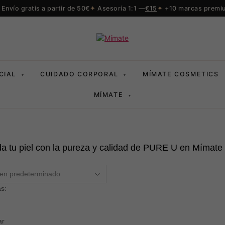
Envío gratis a partir de 50€
Asesoría 1:1 —
€15
+10 marcas premi
CIAL
CUIDADO CORPORAL
MÍMATE COSMETICS
▾
▾
MÍMATE
▾
da tu piel con la pureza y calidad de PURE U en Mímate
s:
ar