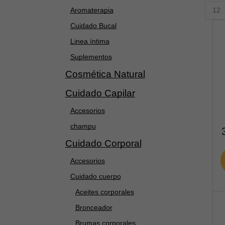
Produ
Aromaterapia
per
page
Cuidado Bucal
Linea íntima
Suplementos
Cosmética Natural
Cuidado Capilar
Accesorios
champu
Cuidado Corporal
Accesorios
Cuidado cuerpo
Aceites corporales
Bronceador
Brumas corporales