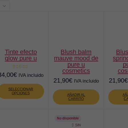
ctos
tinte efecto
blush balm
blush balm
glow pure u
mauve mood de
sprin
pure u
p
cosmetics
cos
34,00
€
IVA incluido
21,90
€
21,90
€
IVA incluido
Este
producto
SELECCIONAR
OPCIONES
tiene
AÑADIR AL
AÑ
CARRITO
C
múltiples
variantes.
Las
opciones
No disponible
se
SIN