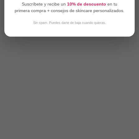
Suscríbete y recibe un
10% de descuento
en tu
primera compra + consejos de skincare personalizados.
Sin spam. Puedes darte de baja cuando quieras.