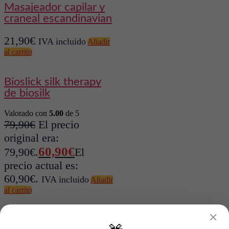
masajeador capilar y
craneal escandinavian
21,90
€
IVA incluido
Añadir
al carrito
bioslick silk therapy
de biosilk
Valorado con
5.00
de 5
79,90
€
El precio
original era:
60,90
€
79,90€.
El
precio actual es:
60,90€.
IVA incluido
Añadir
al carrito
✕
spray curly ever after