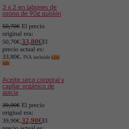
3 x 2 en jabones de
ozono de 90g quiskin
50,70
€
El precio
original era:
33,80
€
50,70€.
El
precio actual es:
33,80€.
IVA incluido
Leer
más
aceite seco corporal y
capilar orgánico de
apicia
39,90
€
El precio
original era:
32,90
€
39,90€.
El
precio actual es: