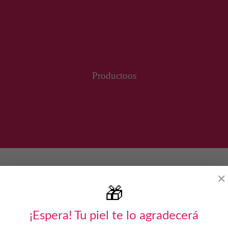
Productoos
✕
🎁
¡Espera! Tu piel te lo agradecerá