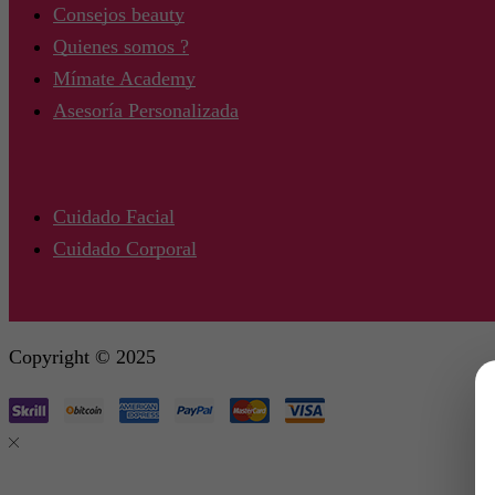
Consejos beauty
Quienes somos ?
Mímate Academy
Asesoría Personalizada
Cuidado Facial
Cuidado Corporal
Copyright © 2025