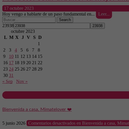
17 octubre 2023
Hoy vengo a hablarte de un paso fundamental en...
Leer...
Search
23938
octubre 2023
L
M
X
J
V
S
D
1
2
3
4
5
6
7
8
9
10
11
12
13
14
15
16
17
18
19
20
21
22
23
24
25
26
27
28
29
30
31
« Sep
Nov »
Bienvenida a casa, Mimatelover ❤️
5 junio 2026
Comentarios desactivados
en Bienvenida a casa, Mimat