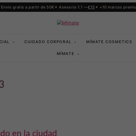
Envío gratis a partir de 50€
Asesoría 1:1 —
€15
+10 marcas premi
CIAL
CUIDADO CORPORAL
MÍMATE COSMETICS
▾
▾
MÍMATE
▾
23
ado en la ciudad