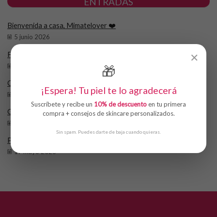
ENTRADAS
Bienvenida a casa, Mimatelover ❤️
5 junio 2026
Filtros Solares (SPF)
✕
17 mayo 2026
🎁
Centella Asiática
¡Espera! Tu piel te lo agradecerá
17 mayo 2026
Suscríbete y recibe un
10% de descuento
en tu primera
Glicerina
compra + consejos de skincare personalizados.
17 mayo 2026
Sin spam. Puedes darte de baja cuando quieras.
Péptidos
17 mayo 2026