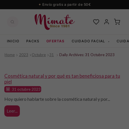
Envío gratis a partir de 50€
INICIO
PACKS
OFERTAS
CUIDADO FACIAL
CUID
▾
Home
2023
Octubre
31
Daily Archives: 31 Octubre 2023
Beauty
Cosmética natural y por qué es tan beneficiosa para tu
piel
31 octubre 2023
Hoy quiero hablarte sobre la cosmética natural y por...
Leer...