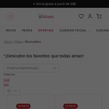
Envío gratis a partir de 50€
INICIO
PACKS
OFERTAS
CUIDADO FACIAL
CUIDAD
▾
Inicio
Shop
Bestsellers
“¡Descubre los favoritos que todas aman!
View as:
Grid
List
Productos
per
page
OFERTA
OFERTA