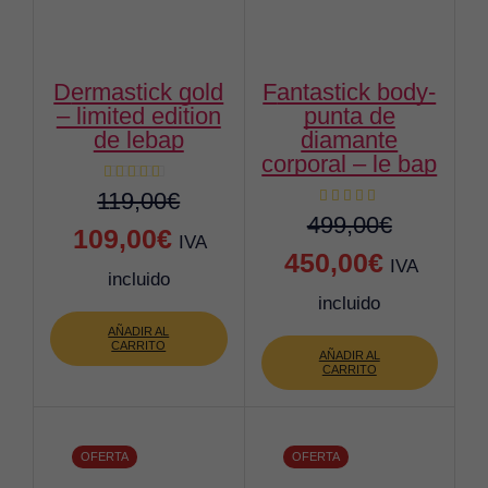
dermastick gold
fantastick body-
– limited edition
punta de
de lebap
diamante
corporal – le bap
119,00
€
499,00
€
El
El
109,00
€
IVA
El
El
450,00
€
IVA
precio
precio
incluido
precio
precio
incluido
original
actual
original
actual
AÑADIR AL
era:
es:
CARRITO
AÑADIR AL
era:
es:
CARRITO
119,00€.
109,00€.
499,00€.
450,00€.
OFERTA
OFERTA