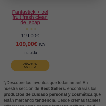
fantastick + gel
fruit fresh clean
de lebap
119,00
€
El
El
109,00
€
IVA
precio
precio
incluido
original
actual
AÑADIR AL
era:
es:
CARRITO
119,00€.
109,00€.
"¡Descubre los favoritos que todas aman! En
nuestra sección de
Best Sellers
, encontrarás los
productos de cuidado personal y cosmética
que
están marcando
tendencia
. Desde cremas faciales