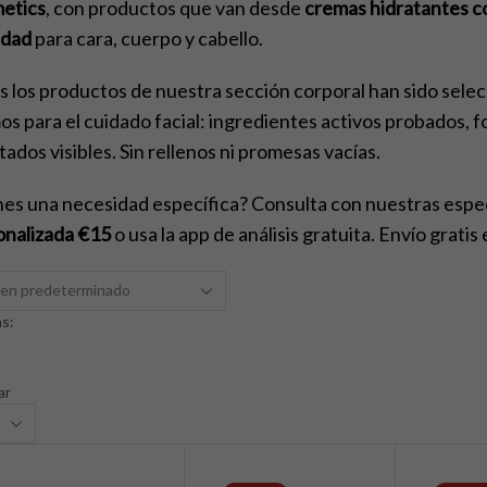
etics
, con productos que van desde
cremas hidratantes c
edad
para cara, cuerpo y cabello.
 los productos de nuestra sección corporal han sido selec
s para el cuidado facial: ingredientes activos probados, f
tados visibles. Sin rellenos ni promesas vacías.
es una necesidad específica? Consulta con nuestras especi
onalizada €15
o usa la app de análisis gratuita. Envío grati
s:
ar
ctos