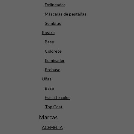
Delineador
Máscaras de pestañas
Sombras
Rostro
Base
Colorete
Iluminador
Prebase
Uñas
Base
Esmalte color
Top Coat
Marcas
ACEMELIA