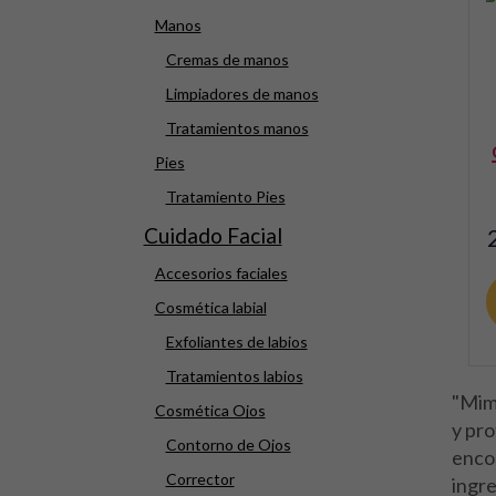
Manos
Cremas de manos
Limpiadores de manos
Tratamientos manos
Pies
Tratamiento Pies
Cuidado Facial
Accesorios faciales
Cosmética labial
Exfoliantes de labios
Tratamientos labios
"Mim
Cosmética Ojos
y pro
Contorno de Ojos
encon
Corrector
ingre