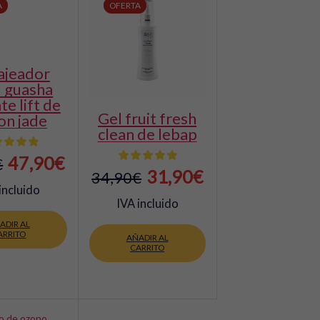
A
OFERTA
l guasha
te lift de
gel fruit fresh
 on jade
clean de lebap
El
El
47,90
€
€
El
El
31,90
€
34,90
€
precio
precio
incluido
precio
precio
IVA incluido
original
actual
original
actual
ADIR AL
era:
es:
ARRITO
AÑADIR AL
era:
es:
CARRITO
50,90€.
47,90€.
34,90€.
31,90€.