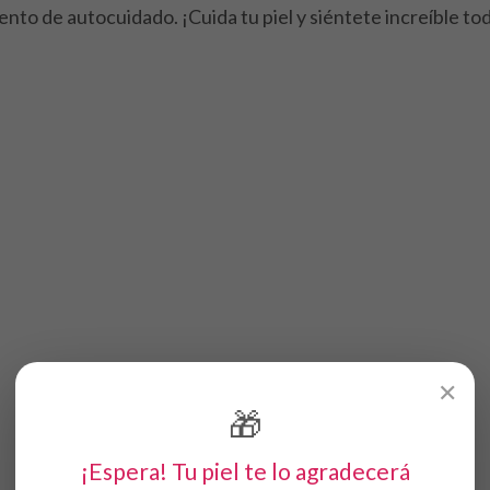
to de autocuidado. ¡Cuida tu piel y siéntete increíble tod
✕
🎁
¡Espera! Tu piel te lo agradecerá