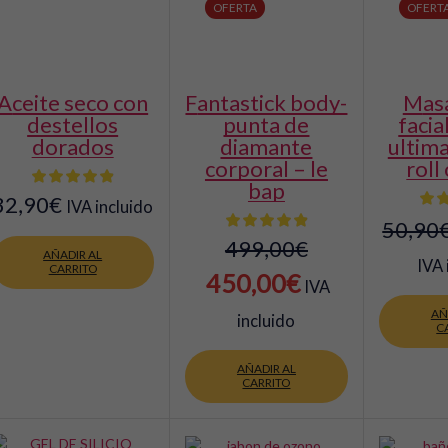
OFERTA
OFERT
eite seco con
fantastick body-
masajeador
destellos
punta de
facia
dorados
diamante
ultima
corporal – le
roll
bap
32,90
€
IVA incluido
50,90
499,00
€
AÑADIR AL
IVA 
CARRITO
El
El
450,00
€
IVA
precio
precio
AÑ
incluido
C
original
actual
AÑADIR AL
era:
es:
CARRITO
499,00€.
450,00€.