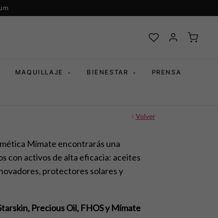
ium
MAQUILLAJE
BIENESTAR
PRENSA
▾
▾
Volver
osmética Mímate encontrarás una
 con activos de alta eficacia: aceites
enovadores, protectores solares y
Starskin, Precious Oil, FHOS y Mímate