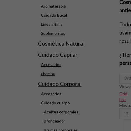
Cosm
Aromaterapia
anti
Cuidado Bucal
Todos
Linea íntima
usamo
Suplementos
resul
Cosmética Natural
Cuidado Capilar
¿Tien
pers
Accesorios
champu
Cuidado Corporal
View a
Grid
Accesorios
List
Cuidado cuerpo
Mostr
Produ
Aceites corporales
per
Bronceador
page
Brumas corporales