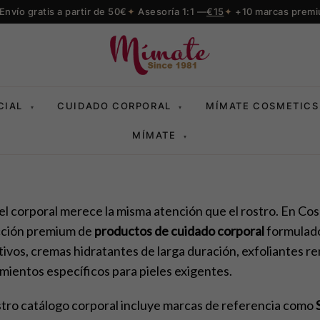
Envío gratis a partir de 50€
Asesoría 1:1 —
€15
+10 marcas prem
CIAL
CUIDADO CORPORAL
MÍMATE COSMETICS
▾
▾
MÍMATE
▾
iel corporal merece la misma atención que el rostro. En C
cción premium de
productos de cuidado corporal
formulados
tivos, cremas hidratantes de larga duración, exfoliantes r
mientos específicos para pieles exigentes.
tro catálogo corporal incluye marcas de referencia como