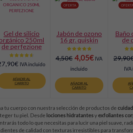
OFERTA
OFERT
gel de silicio
jabón de ozono
baño de ozono
orgánico 250ml
16 gr. quiskin
de 
de perfezione
El
El
4,05
€
4,50
€
29,90
IVA
27,90
€
IVA incluido
precio
precio
incluido
IVA 
original
actual
AÑADIR AL
CARRITO
AÑADIR AL
AÑ
era:
es:
CARRITO
C
4,50€.
4,05€.
a tu cuerpo con nuestra selección de productos de
cuidad
teger tu piel. Desde
lociones hidratantes
y
exfoliantes co
trarás todo lo que necesitas para lucir una piel suave, ra
dientes de calidad con texturas irresistibles para transfor