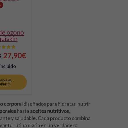
A
quiskin
El
El
27,90
€
€
precio
precio
incluido
original
actual
ADIR AL
era:
es:
ARRITO
29,90€.
27,90€.
o corporal
diseñados para hidratar, nutrir
rporales
hasta
aceites nutritivos
,
diante y saludable. Cada producto combina
mar tu rutina diaria en un verdadero