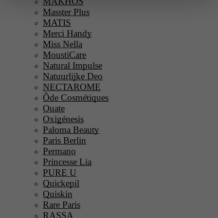
MAKHOS
Masster Plus
MATIS
Merci Handy
Miss Nella
MoustiCare
Natural Impulse
Natuurlijke Deo
NECTAROME
Ôde Cosmétiques
Ouate
Oxigénesis
Paloma Beauty
Paris Berlin
Permano
Princesse Lia
PURE U
Quickepil
Quiskin
Rare Paris
RASSA