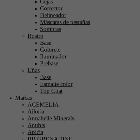
Cejas
Corrector
Delineador
Máscaras de pestañas
Sombras
Rostro
Base
Colorete
Iluminador
Prebase
Uñas
Base
Esmalte color
Top Coat
Marcas
ACEMELIA
Ailoria
Annabelle Minerals
Anubis
Apicia
BB GRENADINE