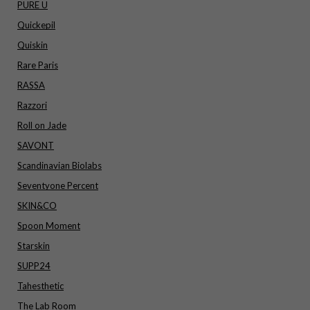
PURE U
Quickepil
Quiskin
Rare Paris
RASSA
Razzori
Roll on Jade
SAVONT
Scandinavian Biolabs
Seventyone Percent
SKIN&CO
Spoon Moment
Starskin
SUPP24
Tahesthetic
The Lab Room