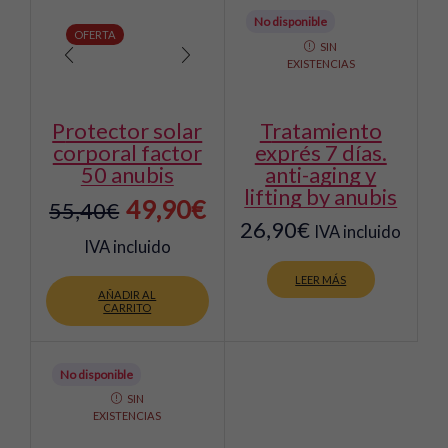
No disponible
OFERTA
SIN
EXISTENCIAS
protector solar
tratamiento
corporal factor
exprés 7 días.
50 anubis
anti-aging y
lifting by anubis
El
El
49,90
€
55,40
€
26,90
€
IVA incluido
precio
precio
IVA incluido
original
actual
LEER MÁS
AÑADIR AL
era:
es:
CARRITO
55,40€.
49,90€.
No disponible
SIN
EXISTENCIAS