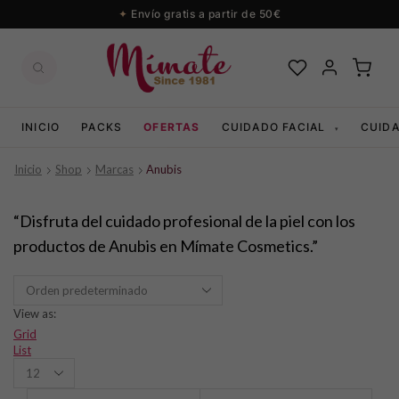
Envío gratis a partir de 50€
INICIO
PACKS
OFERTAS
CUIDADO FACIAL
CUID
▾
Inicio
Shop
Marcas
Anubis
“Disfruta del cuidado profesional de la piel con los
productos de Anubis en Mímate Cosmetics.”
View as:
Grid
List
Productos
per
page