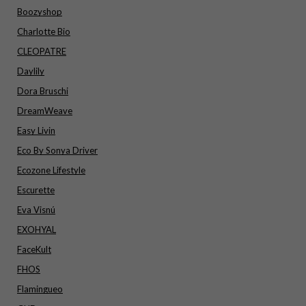
Boozyshop
Charlotte Bio
CLEOPATRE
Daylily
Dora Bruschi
DreamWeave
Easy Livin
Eco By Sonya Driver
Ecozone Lifestyle
Escurette
Eva Visnú
EXOHYAL
FaceKult
FHOS
Flamingueo