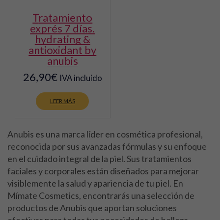
tratamiento
exprés 7 días.
hydrating &
antioxidant by
anubis
26,90
€
IVA incluido
LEER MÁS
Anubis es una marca líder en cosmética profesional,
reconocida por sus avanzadas fórmulas y su enfoque
en el cuidado integral de la piel. Sus tratamientos
faciales y corporales están diseñados para mejorar
visiblemente la salud y apariencia de tu piel. En
Mímate Cosmetics, encontrarás una selección de
productos de Anubis que aportan soluciones
efectivas para todas tus necesidades de belleza.