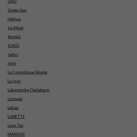
GHD
Green Spa
Helioux
Ice Mask
Innobiz
IOXIO
Jadys
Jylor
La Cosmetique Simple
La rosa
Laboratoire Claripharm
Lastwab
Lebap
LUNETTE
Luxe Tan
MAKHOS