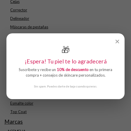
Cejas
Corrector
Delineador
Máscaras de pestañas
Sombras
✕
Rostro
🎁
Base
¡Espera! Tu piel te lo agradecerá
Colorete
Iluminador
Suscríbete y recibe un
10% de descuento
en tu primera
compra + consejos de skincare personalizados.
Prebase
Uñas
Sin spam. Puedes darte de baja cuando quieras.
Base
Esmalte color
Top Coat
Marcas