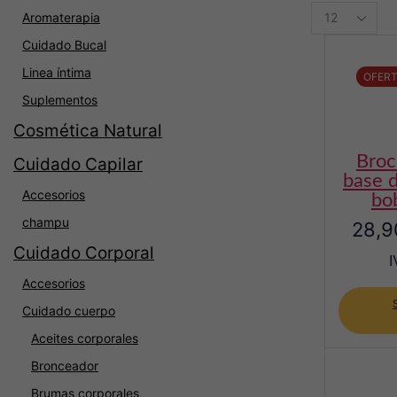
Productos
Aromaterapia
per
page
Cuidado Bucal
Linea íntima
OFER
Suplementos
Cosmética Natural
brocha kabuki de
Cuidado Capilar
base d
Accesorios
bo
champu
28,9
Cuidado Corporal
I
Accesorios
Cuidado cuerpo
Aceites corporales
Bronceador
Brumas corporales