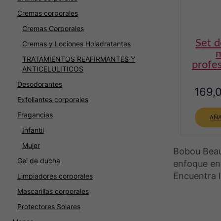
Cremas corporales
Cremas Corporales
set de pinceles de
Cremas y Lociones Holadratantes
m
TRATAMIENTOS REAFIRMANTES Y
profe
ANTICELULITICOS
Desodorantes
169,
Exfoliantes corporales
Fragancias
AÑA
Infantil
Mujer
Bobou Beau
Gel de ducha
enfoque en 
Encuentra 
Limpiadores corporales
Mascarillas corporales
Protectores Solares