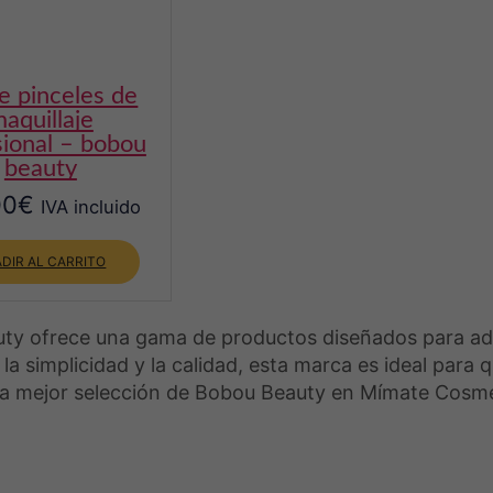
se
pueden
elegir
en
la
aquillaje
página
sional – bobou
de
beauty
producto
00
€
IVA incluido
DIR AL CARRITO
ty ofrece una gama de productos diseñados para adap
la simplicidad y la calidad, esta marca es ideal para
la mejor selección de Bobou Beauty en Mímate Cosme