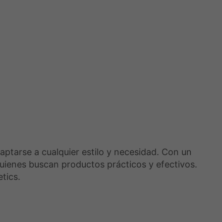
pueden
elegir
en
la
página
de
producto
tarse a cualquier estilo y necesidad. Con un
 quienes buscan productos prácticos y efectivos.
tics.