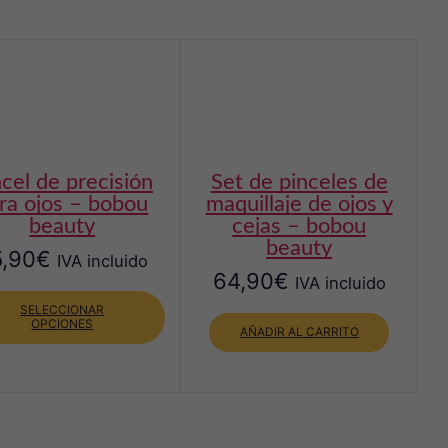
set de pinceles de
ra ojos – bobou
maquillaje de ojos y
beauty
cejas – bobou
beauty
5,90
€
IVA incluido
64,90
€
IVA incluido
Este
producto
SELECCIONAR
OPCIONES
tiene
AÑADIR AL CARRITO
múltiples
variantes.
Las
opciones
se