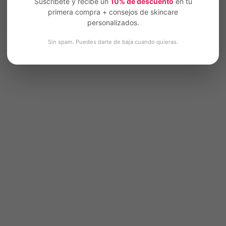
Suscríbete y recibe un
10% de descuento
en tu
primera compra + consejos de skincare
personalizados.
Sin spam. Puedes darte de baja cuando quieras.