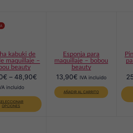
TA
esponja para
pincel de precisión
e maquillaje –
maquillaje – bobou
pa
bou beauty
beauty
0
€
–
48,90
€
13,90
€
2
IVA incluido
VA incluido
AÑADIR AL CARRITO
Este
producto
SELECCIONAR
OPCIONES
tiene
múltiples
variantes.
Las
opciones